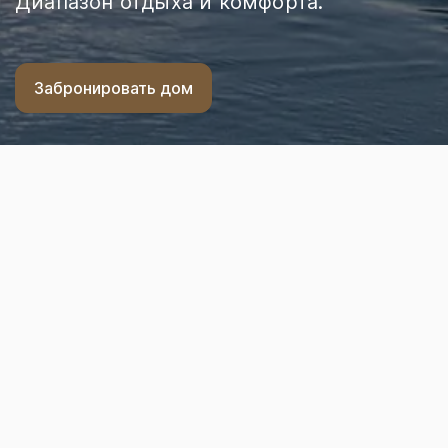
Диапазон отдыха и комфорта.
Забронировать дом
Главная
Услуги
Лодки / сапы / пляж
Лодки / сапы / пляж
Расположение на первой линии Ладожского озера
и наличие небольшого пляжа обязывает иметь
лодки и сапы. Для каждого дома предусмотрена
лодка на 4 места, спасательные жилеты, лежаки
на пляже, сапы.